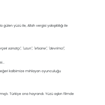
len yüzü ile, Allah vergisi yakışıklılığı ile
"gerçek sanatçı", "uzun", "efsane", "devrimci",
si…
değeri kalbimize mıhlayan oyunculuğu
mıştı. Türkiye ona hayrandı. Yüzü aşkın filmde