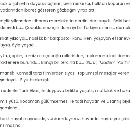
cak o şöhretin duyarsızlaştıran, benmerkezci, halktan koparan ve bi
yatlarından ibaret gösteren gözbağını yırtıp attı.
nçlik yıllarından itibaren memleketin derdini dert saydı… Belki 
deniydi bu… Çocuklarımız için daha iyi bir Türkiye özlemi… demokras
rikat yıkıcıydı… nasıl ki; bir kartpostal ikonu iken, yaşayan efsaneyke
ktıysa, öyle yaşadı…
yta, çapkın, temiz aile çocuğu rollerinden, toplumun kılcal damar
rakterlere büründü… Bilinçli bir tercihti bu…
"Sürü", "Maden" "Yol"
fil
mantik-Komedi tarzı filmlerden siyasi-toplumsal mesajlar veren 
şındaydı… Bıyık bırakmıştı…
 nedenle Tarık Akan, iki duyguyu birlikte yaşatır; mutluluk ve hüz
miz yüzü, kocaman gülümsemesi ile tatlı hayatın ve uzamış bıyıkları,
şamların…
i farklı hayatın aynasıdır; vurdumduymaz, hovarda, hayta yakışıkl
nsımasına…