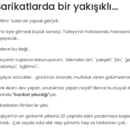
arikatlarda bir yakışıklı…
 filmi
"solan bir yaprak gibi"
ydi…
a öyle gitmedi büyük sanatçı. Türkiye'nin hafızasında, hatırasında gü
şayacak…
dece bu değil…
avyenin tuşlarına dokunuyorum;
"Ailemden biri", "yakışıklı", "jön", 
tatürkçü", "eğitimci"…
çılıyor sözcükler… gözümün önünde, mutluluk veren gülümseme
rık Akan'ı dev yapan, unutulmaz yapan neydi? Bence bu büyük 
nında
"barikat yıkıcılığı"
ydı…
 barikatını filmleri ile yıktı;
şilçam'ın en görkemli yıllarına 20 yaşında adını yazdırmaya başla
nadı… Çok sayıda ödül aldı. Hep şöhretti, hep ve herkesten çok…