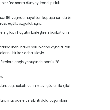
r süre sonra dünyayı kendi pırıltılı
henüz 66 yaşında hayattan kopuşunun da bir
i, eşitlik, özgürlük için…
n, yıldızlı hayatın körleştiren barikatlarını
larına inen, halkın sorunlarına ayna tutan
mlerini bir kez daha izleyin…
filmlere geçiş yaptığında henüz 28
ün…
 saçı, sakalı, derin mavi gözleri ile çileli
ıdan; mücadele ve sıkıntı dolu yaşamların