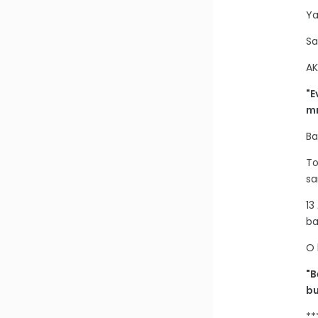
Ya
Sa
AK
"E
mı
Ba
To
sa
13
ba
O 
"B
bu
**