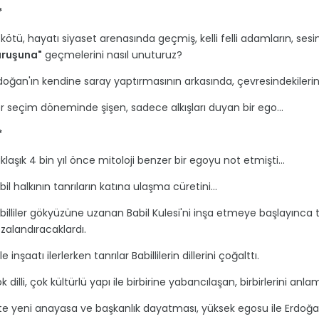
*
i kötü, hayatı siyaset arenasında geçmiş, kelli felli adamların, ses
ruşuna"
geçmelerini nasıl unuturuz?
doğan'ın kendine saray yaptırmasının arkasında, çevresindekilerin 
r seçim döneminde şişen, sadece alkışları duyan bir ego...
*
klaşık 4 bin yıl önce mitoloji benzer bir egoyu not etmişti...
bil halkının tanrıların katına ulaşma cüretini...
billiler gökyüzüne uzanan Babil Kulesi'ni inşa etmeye başlayınca t
zalandıracaklardı.
le inşaatı ilerlerken tanrılar Babillilerin dillerini çoğalttı.
k dilli, çok kültürlü yapı ile birbirine yabancılaşan, birbirlerini an
te yeni anayasa ve başkanlık dayatması, yüksek egosu ile Erdoğan'ın