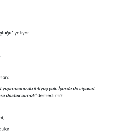
şluğu"
yatıyor.
.
.
man;
t yapmasına da ihtiyaç yok. İçerde de siyaset
ere destek olmak"
demedi mi?
i,
ular!