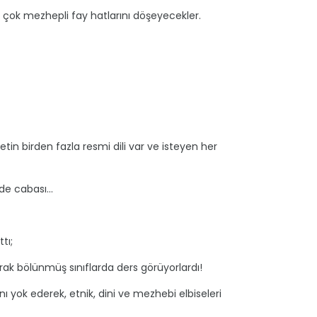
li, çok mezhepli fay hatlarını döşeyecekler.
etin birden fazla resmi dili var ve isteyen her
e cabası...
tı;
olarak bölünmüş sınıflarda ders görüyorlardı!
lını yok ederek, etnik, dini ve mezhebi elbiseleri