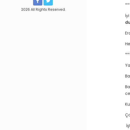
**
2026 All Rights Reserved.
İy
du
Er
He
**
Ya
Ba
Ba
ce
Ku
Ço
İş