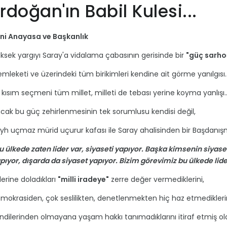
rdoğan'ın Babil Kulesi...
ni Anayasa ve Başkanlık
ksek yargıyı Saray'a vidalama çabasının gerisinde bir
"güç sarho
mleketi ve üzerindeki tüm birikimleri kendine ait görme yanılgısı..
r kısım seçmeni tüm millet, milleti de tebası yerine koyma yanlışı..
cak bu güç zehirlenmesinin tek sorumlusu kendisi değil,
yh uçmaz mürid uçurur kafası ile Saray ahalisinden bir Başdanış
u ülkede zaten lider var, siyaseti yapıyor. Başka kimsenin siyase
pıyor, dışarda da siyaset yapıyor. Bizim görevimiz bu ülkede lid
llerine doladıkları
"milli iradeye"
zerre değer vermediklerini,
mokrasiden, çok seslilikten, denetlenmekten hiç haz etmediklerin
ndilerinden olmayana yaşam hakkı tanımadıklarını itiraf etmiş old