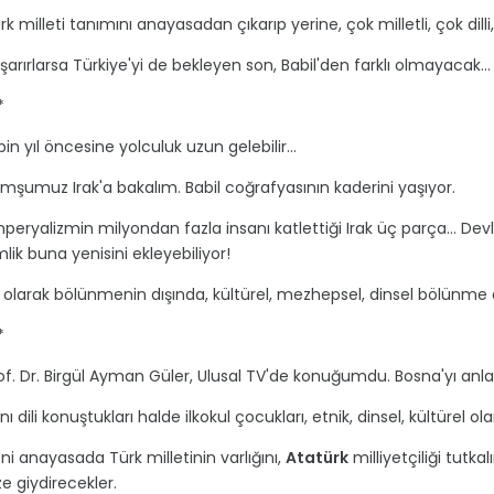
rk milleti tanımını anayasadan çıkarıp yerine, çok milletli, çok dil
şarırlarsa Türkiye'yi de bekleyen son, Babil'den farklı olmayacak...
*
bin yıl öncesine yolculuk uzun gelebilir...
mşumuz Irak'a bakalım. Babil coğrafyasının kaderini yaşıyor.
peryalizmin milyondan fazla insanı katlettiği Irak üç parça... Devl
mlik buna yenisini ekleyebiliyor!
l olarak bölünmenin dışında, kültürel, mezhepsel, dinsel bölünme d
*
of. Dr. Birgül Ayman Güler, Ulusal TV'de konuğumdu. Bosna'yı anlat
nı dili konuştukları halde ilkokul çocukları, etnik, dinsel, kültürel 
ni anayasada Türk milletinin varlığını,
Atatürk
milliyetçiliği tutka
ze giydirecekler.