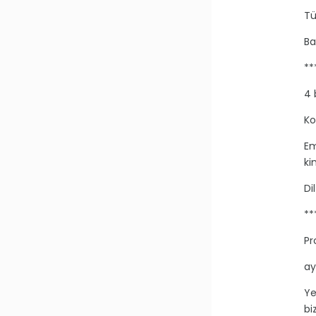
Tü
Ba
**
4 
Ko
Em
ki
Di
**
Pr
ay
Ye
bi