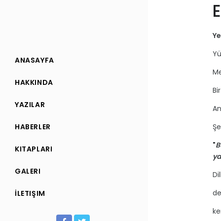
E
Ye
Yü
ANASAYFA
Me
HAKKINDA
Bi
YAZILAR
An
HABERLER
Şe
"
B
KITAPLARI
ya
GALERI
Di
de
İLETIŞIM
ke