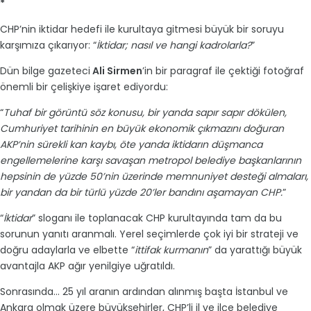
*
CHP’nin iktidar hedefi ile kurultaya gitmesi büyük bir soruyu
karşımıza çıkarıyor: “
İktidar; nasıl ve hangi kadrolarla?
”
Dün bilge gazeteci
Ali Sirmen
’in bir paragraf ile çektiği fotoğraf
önemli bir çelişkiye işaret ediyordu:
“
Tuhaf bir görüntü söz konusu, bir yanda sapır sapır dökülen,
Cumhuriyet tarihinin en büyük ekonomik çıkmazını doğuran
AKP’nin sürekli kan kaybı, öte yanda iktidarın düşmanca
engellemelerine karşı savaşan metropol belediye başkanlarının
hepsinin de yüzde 50’nin üzerinde memnuniyet desteği almaları,
bir yandan da bir türlü yüzde 20’ler bandını aşamayan CHP.
”
“
İktidar
” sloganı ile toplanacak CHP kurultayında tam da bu
sorunun yanıtı aranmalı. Yerel seçimlerde çok iyi bir strateji ve
doğru adaylarla ve elbette “
ittifak kurmanın
” da yarattığı büyük
avantajla AKP ağır yenilgiye uğratıldı.
Sonrasında... 25 yıl aranın ardından alınmış başta İstanbul ve
Ankara olmak üzere büyükşehirler, CHP’li il ve ilçe belediye