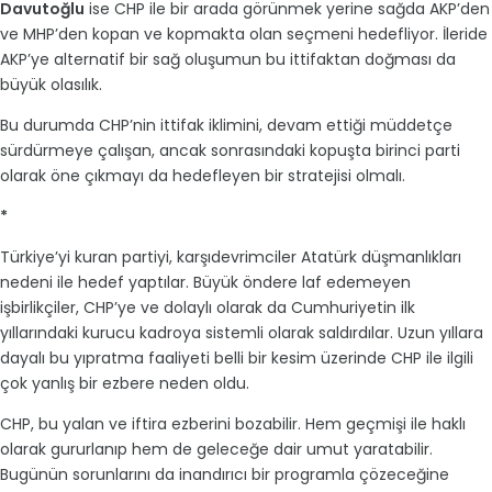
Davutoğlu
ise CHP ile bir arada görünmek yerine sağda AKP’den
ve MHP’den kopan ve kopmakta olan seçmeni hedefliyor. İleride
AKP’ye alternatif bir sağ oluşumun bu ittifaktan doğması da
büyük olasılık.
Bu durumda CHP’nin ittifak iklimini, devam ettiği müddetçe
sürdürmeye çalışan, ancak sonrasındaki kopuşta birinci parti
olarak öne çıkmayı da hedefleyen bir stratejisi olmalı.
*
Türkiye’yi kuran partiyi, karşıdevrimciler Atatürk düşmanlıkları
nedeni ile hedef yaptılar. Büyük öndere laf edemeyen
işbirlikçiler, CHP’ye ve dolaylı olarak da Cumhuriyetin ilk
yıllarındaki kurucu kadroya sistemli olarak saldırdılar. Uzun yıllara
dayalı bu yıpratma faaliyeti belli bir kesim üzerinde CHP ile ilgili
çok yanlış bir ezbere neden oldu.
CHP, bu yalan ve iftira ezberini bozabilir. Hem geçmişi ile haklı
olarak gururlanıp hem de geleceğe dair umut yaratabilir.
Bugünün sorunlarını da inandırıcı bir programla çözeceğine