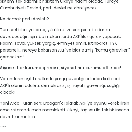
sistem, tek adamlı bir sistem ülkeye hakim olacak. Türkiye
Cumhuriyeti Devleti, parti devletine dönüşecek.
Ne demek parti devleti?
Tüm yetkileri, yasama, yürütme ve yargıyı tek adama
devredeceğin için; bu makamlarda AKP'liler görev yapacak.
Hakim, savcı, yüksek yargıç, emniyet amiri, istihbarat, TSK
personeli... nereye bakarsan AKP'ye biat etmiş "kamu görevlileri"
göreceksin!
Siyaset her kuruma girecek, siyaset her kurumu bölecek!
Vatandaşın eşit koşullarda yargı güvenliği ortadan kalkacak.
AKP'li olanın adaleti, demokrasisi, iş hayatı, güvenliği, sağlığı
olacak!
Yani Arda Turan sen; Erdoğan'cı olarak AKP'ye oyunu verebilirsin
ama referandumda memleketi, ülkeyi, tapusu ile tek bir insana
devretmemelisin.
***