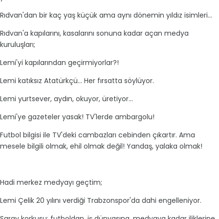
Rıdvan'dan bir kaç yaş küçük ama aynı dönemin yıldız isimleri...
Rıdvan'a kapılarını, kasalarını sonuna kadar açan medya
kuruluşları;
Lemi'yi kapılarından geçirmiyorlar?!
Lemi katıksız Atatürkçü... Her fırsatta söylüyor.
Lemi yurtsever, aydın, okuyor, üretiyor...
Lemi'ye gazeteler yasak! TV'lerde ambargolu!
Futbol bilgisi ile TV'deki cambazları cebinden çıkartır. Ama
mesele bilgili olmak, ehil olmak değil! Yandaş, yalaka olmak!
Hadi merkez medyayı geçtim;
Lemi Çelik 20 yılını verdiği Trabzonspor'da dahi engelleniyor.
Saray korkusu; futboldan, iş dünyasına, medyaya kadar iliklerine