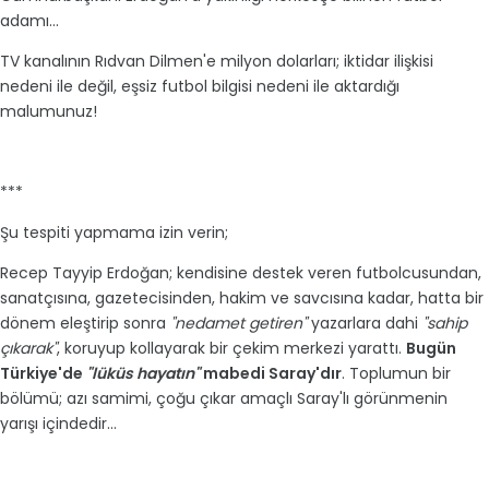
adamı...
TV kanalının Rıdvan Dilmen'e milyon dolarları; iktidar ilişkisi
nedeni ile değil, eşsiz futbol bilgisi nedeni ile aktardığı
malumunuz!
***
Şu tespiti yapmama izin verin;
Recep Tayyip Erdoğan; kendisine destek veren futbolcusundan,
sanatçısına, gazetecisinden, hakim ve savcısına kadar, hatta bir
dönem eleştirip sonra
"nedamet getiren"
yazarlara dahi
"sahip
çıkarak"
, koruyup kollayarak bir çekim merkezi yarattı.
Bugün
Türkiye'de
"lüküs hayatın"
mabedi Saray'dır
. Toplumun bir
bölümü; azı samimi, çoğu çıkar amaçlı Saray'lı görünmenin
yarışı içindedir...