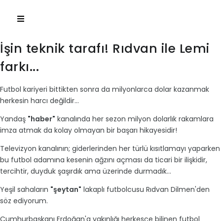
İşin teknik tarafı! Rıdvan ile Lemi
farkı...
Futbol kariyeri bittikten sonra da milyonlarca dolar kazanmak
herkesin harcı değildir...
Yandaş
"haber"
kanalında her sezon milyon dolarlık rakamlara
imza atmak da kolay olmayan bir başarı hikayesidir!
Televizyon kanalının; giderlerinden her türlü kısıtlamayı yaparken
bu futbol adamına kesenin ağzını açması da ticari bir ilişkidir,
tercihtir, duyduk şaşırdık ama üzerinde durmadık...
Yeşil sahaların
"şeytan"
lakaplı futbolcusu Rıdvan Dilmen'den
söz ediyorum.
Cumhurbaşkanı Erdoğan'a yakınlığı herkesçe bilinen futbol