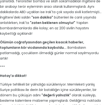
yansıtıldı. Teröristler bomba ve silah sokamadıkları İngiltere'de
bir arabayı terör eyleminin aracı olarak kullanmışlardı. Aynı
dakikalarda ABD uçakları ise Irak'ta çok sayıda sivili katletmişti...
İngiltere'deki saldırı
"son dakika"
bültenleri ile canlı yayında
anlatılırken, Irak'ta
"zaten beklenen olmuştu!"
Yapılan
bombardımanlarda dile kolay; en az 200 sivilin hayatını
kaybettiği açıklandı!
Ölümün coğrafyasından geçilen kısacık haberler,
toplumların kör vicdanında kayboldu...
Bombaların
patlamadığı, çocukların ölmediği günler normal sayılmıyordu
artık!
***
Hatay'a dikkat!
Türkiye tehlikeli bir yalnızlığa sürükleniyor. Memleketi yanlış
Suriye politikası ile derin bir bataklığın içine sürükleyenler, bir
dönem bu çöküşün adını
"değerli yalnızlık"
olarak süsleyip,
besleme kalemlere malzeme yapmışlardı. Geldiğimiz noktada