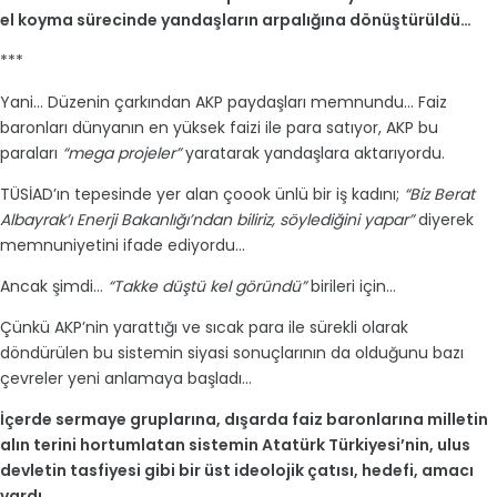
el koyma sürecinde yandaşların arpalığına dönüştürüldü…
***
Yani… Düzenin çarkından AKP paydaşları memnundu… Faiz
baronları dünyanın en yüksek faizi ile para satıyor, AKP bu
paraları
“mega projeler”
yaratarak yandaşlara aktarıyordu.
TÜSİAD’ın tepesinde yer alan çoook ünlü bir iş kadını;
“Biz Berat
Albayrak’ı Enerji Bakanlığı’ndan biliriz, söylediğini yapar”
diyerek
memnuniyetini ifade ediyordu…
Ancak şimdi…
“Takke düştü kel göründü”
birileri için…
Çünkü AKP’nin yarattığı ve sıcak para ile sürekli olarak
döndürülen bu sistemin siyasi sonuçlarının da olduğunu bazı
çevreler yeni anlamaya başladı…
İçerde sermaye gruplarına, dışarda faiz baronlarına milletin
alın terini hortumlatan sistemin Atatürk Türkiyesi’nin, ulus
devletin tasfiyesi gibi bir üst ideolojik çatısı, hedefi, amacı
vardı.