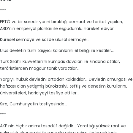
***
FETÖ ve bir süredir yerini bıraktığı cemaat ve tarikat yapıları,
ABD’nin emperyal planları ile eşgüdümlü hareket ediyor.
Küresel sermaye ve sözde ulusal sermaye…
Ulus devletin tüm taşıyıcı kolonlarını el birliği ile kestiler…
Türk Silahlı Kuvvetleri’ni kumpas davaları ile zindana attılar,
teröristlerden mağdur tanık yarattılar…
Yargıyı, hukuk devletini ortadan kaldırdılar… Devletin omurgası ve
hafızası olan yetişmiş bürokrasiyi, teftiş ve denetim kurullarını,
üniversiteleri, hariciyeyi tasfiye ettiler…
Sıra, Cumhuriyetin tasfiyesinde…
***
AKP’nin hiçbir adımı tesadüf değildir… Yarattığı yüksek rant ve
yolsuzluk ekonomisi ile menzile adım adım ilerlemektedir…