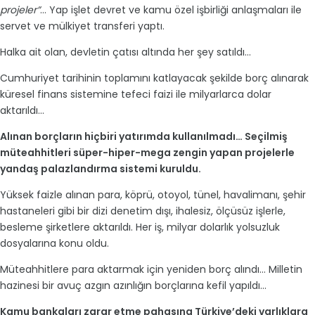
projeler”
… Yap işlet devret ve kamu özel işbirliği anlaşmaları ile
servet ve mülkiyet transferi yaptı.
Halka ait olan, devletin çatısı altında her şey satıldı…
Cumhuriyet tarihinin toplamını katlayacak şekilde borç alınarak
küresel finans sistemine tefeci faizi ile milyarlarca dolar
aktarıldı…
Alınan borçların hiçbiri yatırımda kullanılmadı… Seçilmiş
müteahhitleri süper-hiper-mega zengin yapan projelerle
yandaş palazlandırma sistemi kuruldu.
Yüksek faizle alınan para, köprü, otoyol, tünel, havalimanı, şehir
hastaneleri gibi bir dizi denetim dışı, ihalesiz, ölçüsüz işlerle,
besleme şirketlere aktarıldı. Her iş, milyar dolarlık yolsuzluk
dosyalarına konu oldu.
Müteahhitlere para aktarmak için yeniden borç alındı… Milletin
hazinesi bir avuç azgın azınlığın borçlarına kefil yapıldı…
Kamu bankaları zarar etme pahasına Türkiye’deki varlıklara