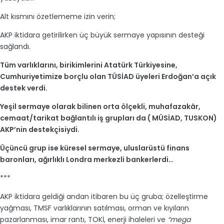
Alt kısmını özetlememe izin verin;
AKP iktidara getirilirken üç büyük sermaye yapısının desteği
sağlandı.
Tüm varlıklarını, birikimlerini Atatürk Türkiyesine,
Cumhuriyetimize borçlu olan TÜSİAD üyeleri Erdoğan’a açık
destek verdi.
Yeşil sermaye olarak bilinen orta ölçekli, muhafazakâr,
cemaat/tarikat bağlantılı iş grupları da ( MÜSİAD, TUSKON)
AKP’nin destekçisiydi.
Üçüncü grup ise küresel sermaye, uluslarüstü finans
baronları, ağırlıklı Londra merkezli bankerlerdi…
***
AKP iktidara geldiği andan itibaren bu üç gruba; özelleştirme
yağması, TMSF varlıklarının satılması, orman ve kıyıların
pazarlanması, imar rantı, TOKİ, enerji ihaleleri ve
“mega