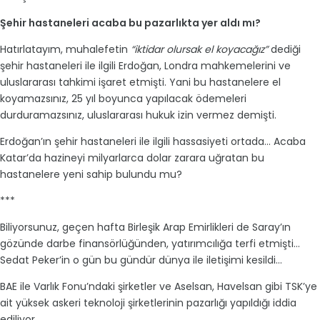
Şehir hastaneleri acaba bu pazarlıkta yer aldı mı?
Hatırlatayım, muhalefetin
“iktidar olursak el koyacağız”
dediği
şehir hastaneleri ile ilgili Erdoğan, Londra mahkemelerini ve
uluslararası tahkimi işaret etmişti. Yani bu hastanelere el
koyamazsınız, 25 yıl boyunca yapılacak ödemeleri
durduramazsınız, uluslararası hukuk izin vermez demişti.
Erdoğan’ın şehir hastaneleri ile ilgili hassasiyeti ortada… Acaba
Katar’da hazineyi milyarlarca dolar zarara uğratan bu
hastanelere yeni sahip bulundu mu?
***
Biliyorsunuz, geçen hafta Birleşik Arap Emirlikleri de Saray’ın
gözünde darbe finansörlüğünden, yatırımcılığa terfi etmişti…
Sedat Peker’in o gün bu gündür dünya ile iletişimi kesildi…
BAE ile Varlık Fonu’ndaki şirketler ve Aselsan, Havelsan gibi TSK’ye
ait yüksek askeri teknoloji şirketlerinin pazarlığı yapıldığı iddia
ediliyor.