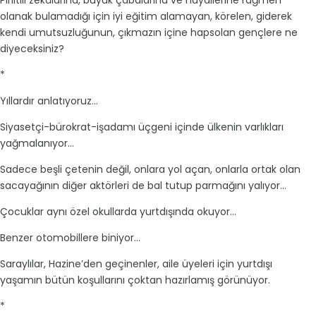
Pırıltılı zekâlarına, büyük çabalarına ve hayallerine rağmen
olanak bulamadığı için iyi eğitim alamayan, körelen, giderek
kendi umutsuzluğunun, çıkmazın içine hapsolan gençlere ne
diyeceksiniz?
*
Yıllardır anlatıyoruz...
Siyasetçi-bürokrat-işadamı üçgeni içinde ülkenin varlıkları
yağmalanıyor...
Sadece beşli çetenin değil, onlara yol açan, onlarla ortak olan
sacayağının diğer aktörleri de bal tutup parmağını yalıyor...
Çocuklar aynı özel okullarda yurtdışında okuyor...
Benzer otomobillere biniyor...
Saraylılar, Hazine’den geçinenler, aile üyeleri için yurtdışı
yaşamın bütün koşullarını çoktan hazırlamış görünüyor.
*