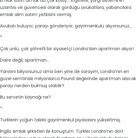
Emlak satın almak da çok kolay... İngiltere, yargı sisteminin
uzantısı ve güvencesi olarak gördüğü avukatlara, yabancılara
emlak alım satım yetkisini vermiş.
Avukatı buluyor, parayı gönderiyor, gayrimenkulü alıyorsunuz...
*
Çok ünlü, çok şöhretli bir siyasetçi Londra’dan apartman alıyor!
Daire değil, apartman…
Yanıtını biliyorsunuz ama ben yine de sorayım, Londra’nın en
güzel semtinde milyonlarca Pound değerinde apartman alacak
parayı nerden bulmuş olabilir?
Bu servetin kaynağı ne?
*
Türklerin yoğun talebi gayrimenkul piyasasını yükseltmiş.
İngiliz emlak şirketleri ile konuştum. Türkler Londra’nın dört