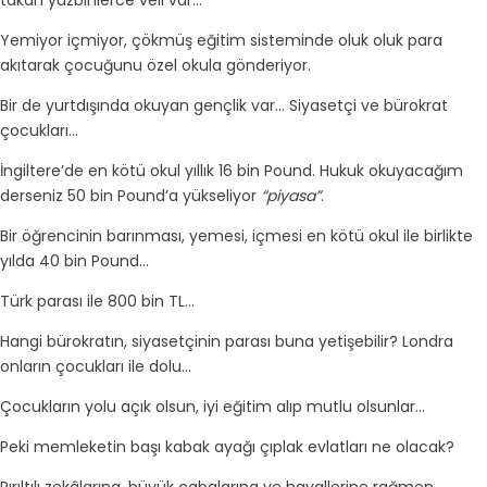
takan yüzbinlerce veli var...
Yemiyor içmiyor, çökmüş eğitim sisteminde oluk oluk para
akıtarak çocuğunu özel okula gönderiyor.
Bir de yurtdışında okuyan gençlik var... Siyasetçi ve bürokrat
çocukları...
İngiltere’de en kötü okul yıllık 16 bin Pound. Hukuk okuyacağım
derseniz 50 bin Pound’a yükseliyor
“piyasa”
.
Bir öğrencinin barınması, yemesi, içmesi en kötü okul ile birlikte
yılda 40 bin Pound...
Türk parası ile 800 bin TL...
Hangi bürokratın, siyasetçinin parası buna yetişebilir? Londra
onların çocukları ile dolu...
Çocukların yolu açık olsun, iyi eğitim alıp mutlu olsunlar...
Peki memleketin başı kabak ayağı çıplak evlatları ne olacak?