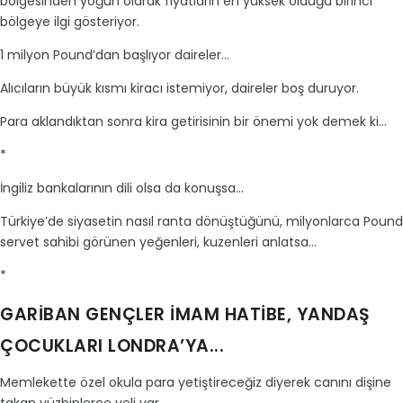
bölgesinden yoğun olarak fiyatların en yüksek olduğu birinci
bölgeye ilgi gösteriyor.
1 milyon Pound’dan başlıyor daireler...
Alıcıların büyük kısmı kiracı istemiyor, daireler boş duruyor.
Para aklandıktan sonra kira getirisinin bir önemi yok demek ki...
*
İngiliz bankalarının dili olsa da konuşsa...
Türkiye’de siyasetin nasıl ranta dönüştüğünü, milyonlarca Pound
servet sahibi görünen yeğenleri, kuzenleri anlatsa...
*
GARİBAN GENÇLER İMAM HATİBE, YANDAŞ
ÇOCUKLARI LONDRA’YA...
Memlekette özel okula para yetiştireceğiz diyerek canını dişine