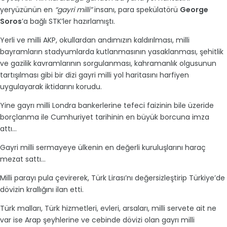
yeryüzünün en
“gayri milli”
insanı, para spekülatörü
George
Soros
’a bağlı STK’ler hazırlamıştı.
Yerli ve milli AKP, okullardan andımızın kaldırılması, milli
bayramların stadyumlarda kutlanmasının yasaklanması, şehitlik
ve gazilik kavramlarının sorgulanması, kahramanlık olgusunun
tartışılması gibi bir dizi gayri milli yol haritasını harfiyen
uygulayarak iktidarını korudu.
Yine gayrı milli Londra bankerlerine tefeci faizinin bile üzeride
borçlanma ile Cumhuriyet tarihinin en büyük borcuna imza
attı...
Gayri milli sermayeye ülkenin en değerli kuruluşlarını haraç
mezat sattı...
Milli parayı pula çevirerek, Türk Lirası’nı değersizleştirip Türkiye’de
dövizin krallığını ilan etti.
Türk malları, Türk hizmetleri, evleri, arsaları, milli servete ait ne
var ise Arap şeyhlerine ve cebinde dövizi olan gayrı milli