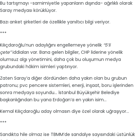
Bu tartışmayı -samimiyetle yapanların dışında- ağırlıklı olarak
Saray medyası körüklüyor.
Bazı anket şirketleri de özellikle yanıltıcı bilgi veriyor.
***
Kılıçdaroğlu’nun adaylığını engellemeye yönelik
“5’li
çete”
iddiaları var. Bana gelen bilgiler, CHP liderine yönelik
olumsuz algı yönetimini, daha çok bu oluşumun medya
grubundaki hâkim isimleri yaptırıyor.
Zaten Saray’a diğer dördünden daha yakın olan bu grubun
patronu; pvc pencere sistemleri, enerji, inşaat, boru işlerinden
sonra medyaya soyundu... İstanbul Büyükşehir Belediye
başkanlığından bu yana Erdoğan’a en yakın isim...
Kemal Kılıçdaroğlu aday olmasın diye özel olarak uğraşıyor...
***
Sandıkta hile olmaz ise TBMM’de sandalye sayısındaki üstünlük