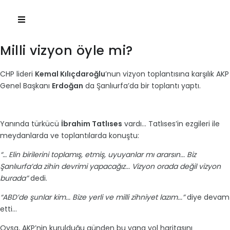
Milli vizyon öyle mi?
CHP lideri
Kemal Kılıçdaroğlu
’nun vizyon toplantısına karşılık AKP
Genel Başkanı
Erdoğan
da Şanlıurfa’da bir toplantı yaptı.
Yanında türkücü
İbrahim Tatlıses
vardı... Tatlıses’in ezgileri ile
meydanlarda ve toplantılarda konuştu:
“… Elin birilerini toplamış, etmiş, uyuyanlar mı ararsın... Biz
Şanlıurfa’da zihin devrimi yapacağız... Vizyon orada değil vizyon
burada”
dedi.
“ABD’de şunlar kim... Bize yerli ve milli zihniyet lazım...”
diye devam
etti...
Oysa, AKP’nin kurulduğu günden bu yana yol haritasını