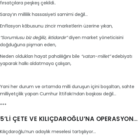
fırsatçılara peşkeş çekildi..
Saray’ın millilik hassasiyeti samimi değil...
Enflasyon kâbusunu zincir marketlerin üzerine yıkan,
“Sorumlusu biz değiliz, iktidardır”
diyen market yöneticisini
doğduğuna pişman eden,
Neden oldukları hayat pahalılığını bile
“vatan-millet”
edebiyatı
yaparak halkı aldatmaya çalışan,
Yani her durum ve ortamda milli duruşun içini boşaltan, sahte
milliyetçilik yapan Cumhur İttifakı’ndan başkası değil...
***
5’Lİ
ÇETE
VE
KILIÇDAROĞLU’NA
OPERASYON
...
Kılıçdaroğlu’nun adaylık meselesi tartışılıyor...