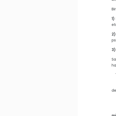
Bi
1)
et
2)
ps
3)
Sa
ha
1)
de
mi