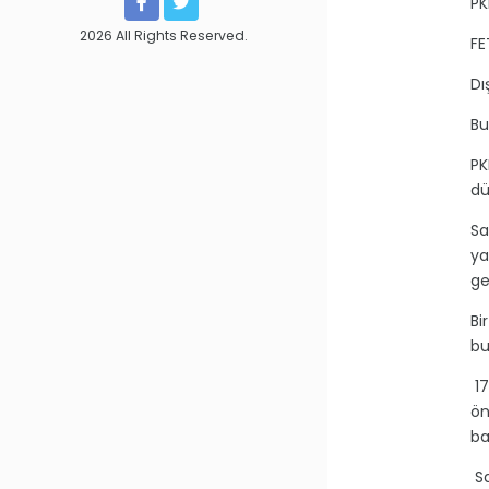
PK
2026 All Rights Reserved.
FE
Dı
Bu
PK
dü
Sa
ya
ge
Bi
bu
17
ö
ba
Sa