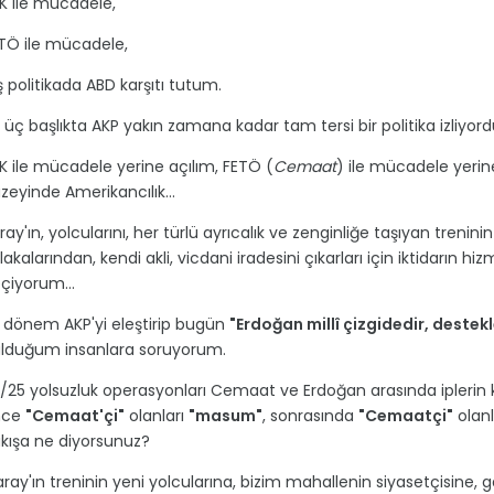
K ile mücadele,
TÖ ile mücadele,
ş politikada ABD karşıtı tutum.
 üç başlıkta AKP yakın zamana kadar tam tersi bir politika izliyord
K ile mücadele yerine açılım, FETÖ (
Cemaat
) ile mücadele yerine
zeyinde Amerikancılık...
ray'ın, yolcularını, her türlü ayrıcalık ve zenginliğe taşıyan tre
lakalarından, kendi akli, vicdani iradesini çıkarları için iktidarı
çiyorum...
r dönem AKP'yi eleştirip bugün
"Erdoğan millî çizgidedir, destek
lduğum insanlara soruyorum.
/25 yolsuzluk operasyonları Cemaat ve Erdoğan arasında iplerin k
nce
"Cemaat'çi"
olanları
"masum"
, sonrasında
"Cemaatçi"
olanl
kışa ne diyorsunuz?
ray'ın treninin yeni yolcularına, bizim mahallenin siyasetçisine,