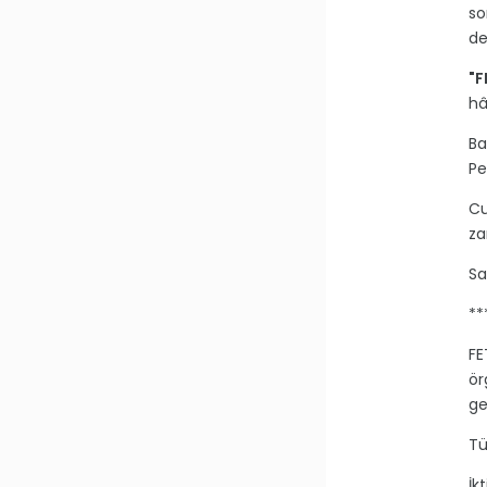
so
de
"F
hâ
Ba
Pe
Cu
z
Sa
**
FE
ör
ge
Tü
İk