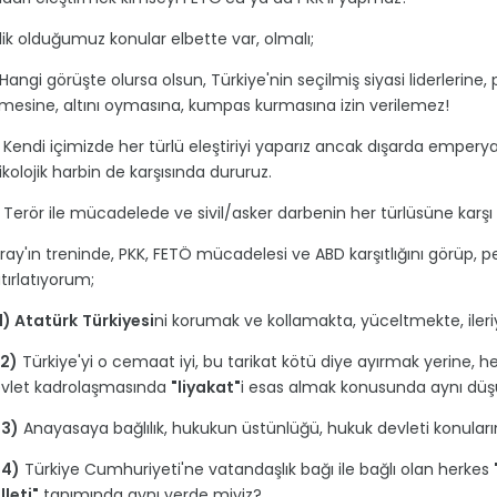
rlik olduğumuz konular elbette var, olmalı;
Hangi görüşte olursa olsun, Türkiye'nin seçilmiş siyasi liderlerine,
mesine, altını oymasına, kumpas kurmasına izin verilemez!
Kendi içimizde her türlü eleştiriyi yaparız ancak dışarda emperyali
ikolojik harbin de karşısında dururuz.
Terör ile mücadelede ve sivil/asker darbenin her türlüsüne karşı bi
ray'ın treninde, PKK, FETÖ mücadelesi ve ABD karşıtlığını görüp, p
tırlatıyorum;
 Atatürk
Türkiyesi
ni korumak ve kollamakta, yüceltmekte, ileri
2)
Türkiye'yi o cemaat iyi, bu tarikat kötü diye ayırmak yerine,
vlet kadrolaşmasında
"liyakat"
i esas almak konusunda aynı dü
3)
Anayasaya bağlılık, hukukun üstünlüğü, hukuk devleti konular
4)
Türkiye Cumhuriyeti'ne vatandaşlık bağı ile bağlı olan herkes
lleti"
tanımında aynı yerde miyiz?