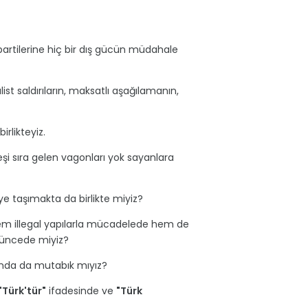
 partilerine hiç bir dış gücün müdahale
st saldırıların, maksatlı aşağılamanın,
rlikteyiz.
eşi sıra gelen vagonları yok sayanlara
ye taşımakta da birlikte miyiz?
 hem illegal yapılarla mücadelede hem de
şüncede miyiz?
ında da mutabık mıyız?
"Türk'tür"
ifadesinde ve
"Türk