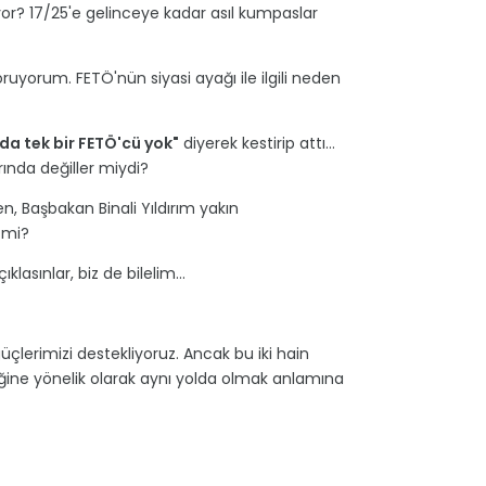
yor? 17/25'e gelinceye kadar asıl kumpaslar
ruyorum. FETÖ'nün siyasi ayağı ile ilgili neden
da tek bir FETÖ'cü yok"
diyerek kestirip attı...
nda değiller miydi?
n, Başbakan Binali Yıldırım yakın
 mi?
lasınlar, biz de bilelim...
çlerimizi destekliyoruz. Ancak bu iki hain
ğine yönelik olarak aynı yolda olmak anlamına