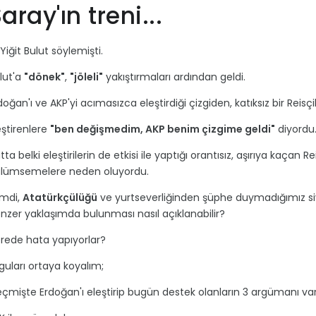
aray'ın treni...
k Yiğit Bulut söylemişti.
lut'a
"dönek"
,
"jöleli"
yakıştırmaları ardından geldi.
doğan'ı ve AKP'yi acımasızca eleştirdiği çizgiden, katıksız bir Reisç
eştirenlere
"ben değişmedim, AKP benim çizgime geldi"
diyordu
tta belki eleştirilerin de etkisi ile yaptığı orantısız, aşırıya kaçan Rei
lümsemelere neden oluyordu.
mdi,
Atatürkçülüğü
ve yurtseverliğinden şüphe duymadığımız siy
nzer yaklaşımda bulunması nasıl açıklanabilir?
rede hata yapıyorlar?
guları ortaya koyalım;
çmişte Erdoğan'ı eleştirip bugün destek olanların 3 argümanı var