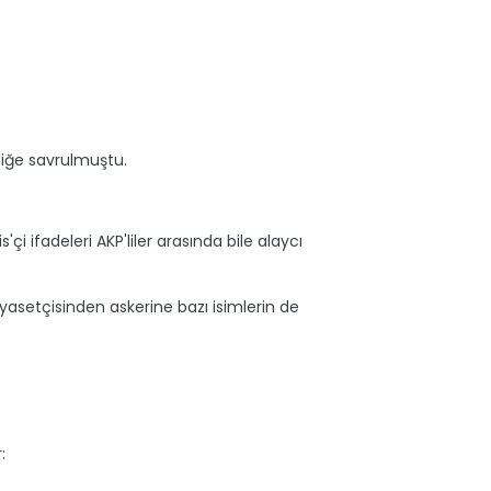
iliğe savrulmuştu.
.
s'çi ifadeleri AKP'liler arasında bile alaycı
asetçisinden askerine bazı isimlerin de
: