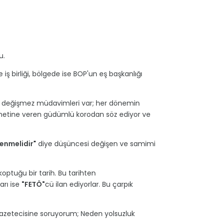
u.
 iş birliği, bölgede ise BOP'un eş başkanlığı
ninin değişmez müdavimleri var; her dönemin
n hizmetine veren güdümlü korodan söz ediyor ve
lenmelidir"
diye düşüncesi değişen ve samimi
optuğu bir tarih. Bu tarihten
arı ise
"FETÖ"
cü ilan ediyorlar. Bu çarpık
 gazetecisine soruyorum; Neden yolsuzluk