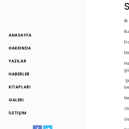
S
İl
Bu
ANASAYFA
Er
HAKKINDA
El
YAZILAR
Ha
gü
HABERLER
Şi
KITAPLARI
be
Ne
GALERI
Ol
İLETIŞIM
Ge