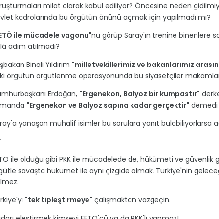
ruşturmaları milat olarak kabul ediliyor? Öncesine neden gidilmi
vlet kadrolarında bu örgütün önünü açmak için yapılmadı mı?
ETÖ ile mücadele vagonu"
nu görüp Saray'ın trenine binenlere so
lâ adım atılmadı?
şbakan Binali Yıldırım
"milletvekillerimiz ve bakanlarımız arasın
ki örgütün örgütlenme operasyonunda bu siyasetçiler makamları
mhurbaşkanı Erdoğan,
"Ergenekon, Balyoz bir kumpastır"
derke
amanda
"Ergenekon ve Balyoz sapına kadar gerçektir"
demedi
ray'a yanaşan muhalif isimler bu sorulara yanıt bulabiliyorlarsa açık
*
TÖ ile olduğu gibi PKK ile mücadelede de, hükümeti ve güvenlik gü
gütle savaşta hükümet ile aynı çizgide olmak, Türkiye'nin gelece
lmez.
rkiye'yi
"tek tipleştirmeye"
çalışmaktan vazgeçin.
tidarı eleştirmek kimseyi FETÖ'cü ya da PKK'lı yapmaz!